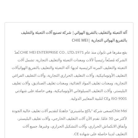
آلة التعبئة والتغليف بالتفريغ الهوائي| شركة تصنيع آلات التعبئة والتغليف
بالتفريغ الهوائي التجارية |CHIE MEI
يقع مقرها في تايوان منذ عام 1971،CHIE MEI ENTERPRISE CO., LTD.تُعدّ
الشركة مُصنّعاً رئيسياً لآلات ومعدات التعبئة والتغليف التجارية. تشمل آلات
التعبئة والتغليف المرنة الرئيسية لديها: آلة التعبئة والتغليف بالتفريغ الهوائيآلات
التغليف الأوتوماتيكية، وآلات التغليف الحراري التجارية، وآلات التغليف الفراغي
التجارية، ومعدات تغليف المواد الغذائية، ومعدات تغليف الصناديق، وآلات تغليف
البليستر، وآلات التغليف السيلوفاني الأوتوماتيكية، وهي حاصلة على شهادتي
ISO 9001 وCE لتلبية المعايير الدولية.
Chie Meiتسعى شركة "باكج ماشينري" جاهدةً لتقديم آلات تغليف عالية الجودة
لأكثر من 50 عامًا. نقدم الآن آلات التغليف الخارجي، وآلات تغليف البليستر،
وأنفاق الانكماش الحراري، وآلات التشكيل الحراري، وغيرها. جميع آلات
التغليف لدينا حاصلة على شهادة CE.