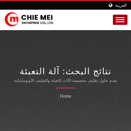
العربية
نتائج البحث: آلة التعبئة
والتغليف بالتفريغ الهوائي|
نقدم حلول تغليف مخصصة لآلات التعبئة والتغليف الأوتوماتيكية
الحاصلة على شهادتي ISO 9001 و CE.
شركة تصنيع آلات التغليف
Home
الأوتوماتيكية |CHIE MEI