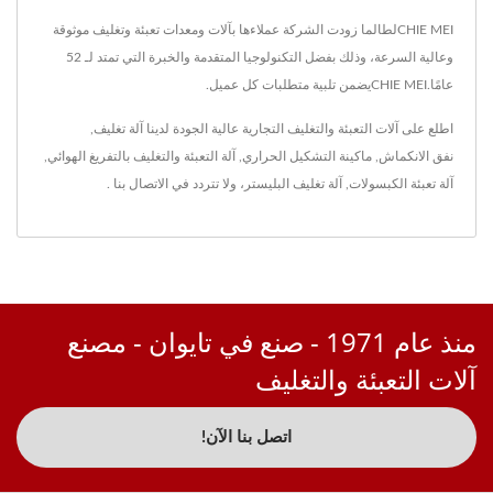
CHIE MEIلطالما زودت الشركة عملاءها بآلات ومعدات تعبئة وتغليف موثوقة
وعالية السرعة، وذلك بفضل التكنولوجيا المتقدمة والخبرة التي تمتد لـ 52
عامًا.CHIE MEIيضمن تلبية متطلبات كل عميل.
اطلع على آلات التعبئة والتغليف التجارية عالية الجودة لدينا
آلة تغليف
,
نفق الانكماش
,
ماكينة التشكيل الحراري
,
آلة التعبئة والتغليف بالتفريغ الهوائي
,
آلة تعبئة الكبسولات
,
آلة تغليف البليستر
، ولا تتردد في
الاتصال بنا
.
منذ عام 1971 - صنع في تايوان - مصنع
آلات التعبئة والتغليف
اتصل بنا الآن!