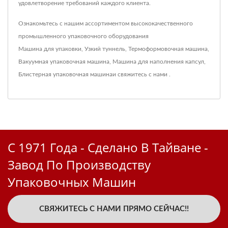
удовлетворение требований каждого клиента.
Ознакомьтесь с нашим ассортиментом высококачественного
промышленного упаковочного оборудования
Машина для упаковки
,
Узкий туннель
,
Термоформовочная машина
,
Вакуумная упаковочная машина
,
Машина для наполнения капсул
,
Блистерная упаковочная машина
и свяжитесь
с нами
.
С 1971 Года - Сделано В Тайване -
Завод По Производству
Упаковочных Машин
СВЯЖИТЕСЬ С НАМИ ПРЯМО СЕЙЧАС!!