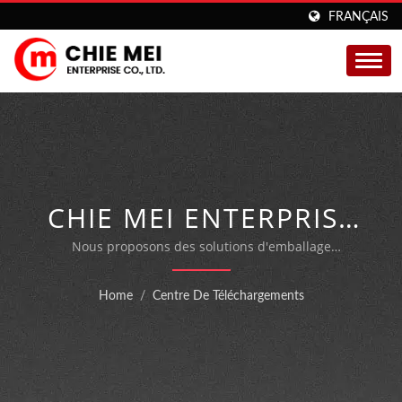
FRANÇAIS
CHIE MEI ENTERPRISE
CO., LTD.
Nous proposons des solutions d'emballage
personnalisées pour les machines d'emballage
automatiques certifiées ISO 9001 et CE.
Home
/
Centre De Téléchargements