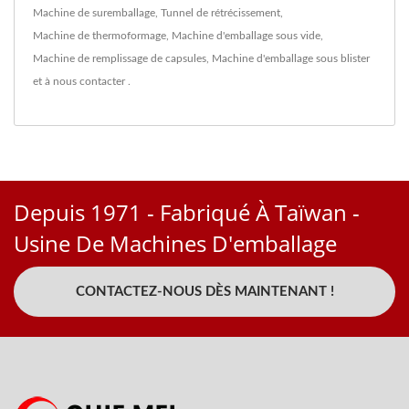
Machine de suremballage
,
Tunnel de rétrécissement
,
Machine de thermoformage
,
Machine d'emballage sous vide
,
Machine de remplissage de capsules
,
Machine d'emballage sous blister
et à
nous contacter
.
Depuis 1971 - Fabriqué À Taïwan -
Usine De Machines D'emballage
CONTACTEZ-NOUS DÈS MAINTENANT !