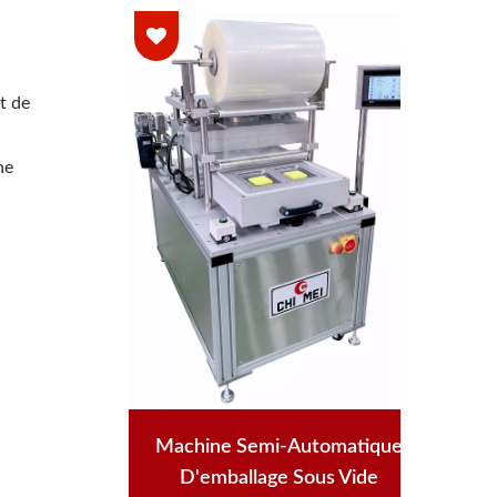
t de
ne
lage
Ma
e)
Machine Semi-Automatique
D'emballage Sous Vide