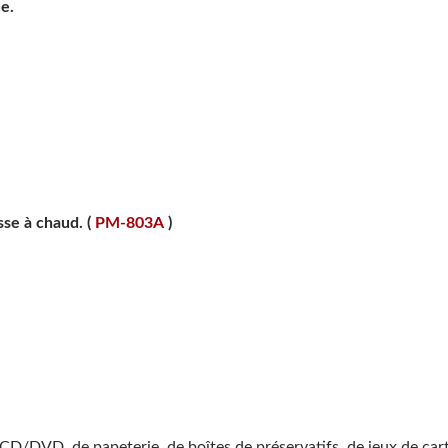
e.
sse à chaud. (
PM-803A
)
CD/DVD, de papeterie, de boîtes de préservatifs, de jeux de cart