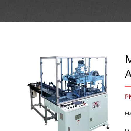
M
A
P
Ma
La