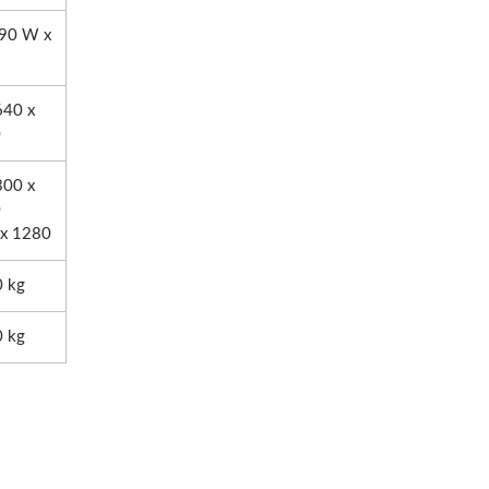
 90 W x
640 x
0
300 x
0
 x 1280
0 kg
0 kg