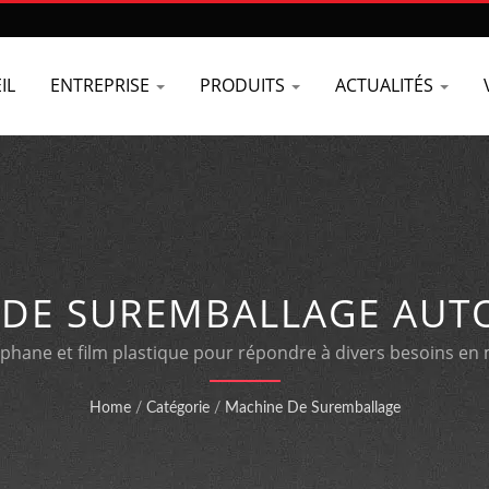
IL
ENTREPRISE
PRODUITS
ACTUALITÉS
 DE SUREMBALLAGE AUT
E AVEC SYSTÈME DE CH
ophane et film plastique pour répondre à divers besoins en
capacité d'ajustement rapide des dimensions.
Home
/
Catégorie
/
Machine De Suremballage