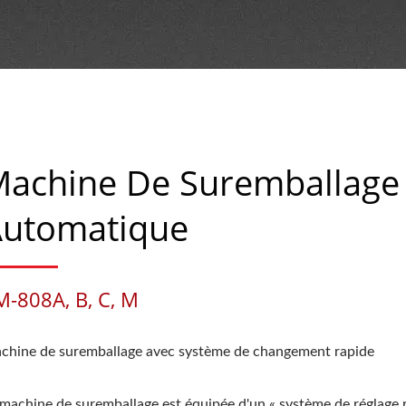
achine De Suremballage
utomatique
M-808A, B, C, M
chine de suremballage avec système de changement rapide
 machine de suremballage est équipée d'un « système de réglage 