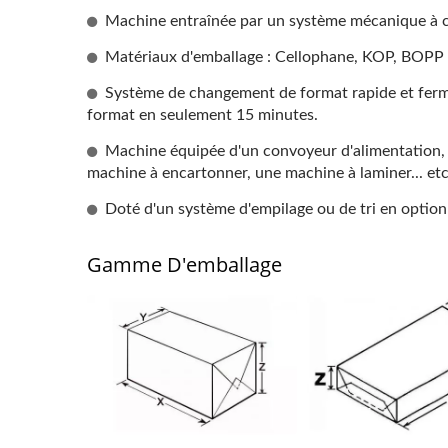
Machine entraînée par un système mécanique à came
Matériaux d'emballage : Cellophane, KOP, BOPP (
Système de changement de format rapide et fermé 
format en seulement 15 minutes.
Machine équipée d'un convoyeur d'alimentation, 
machine à encartonner, une machine à laminer... etc
Doté d'un système d'empilage ou de tri en optio
Machine De Suremballage
Manuelle (type Table)
Gamme D'emballage
Mach
D