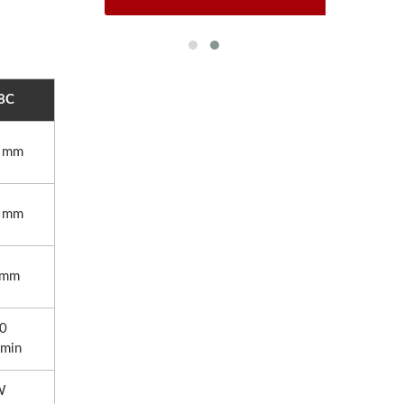
8C
0 mm
0 mm
 mm
40
/min
W