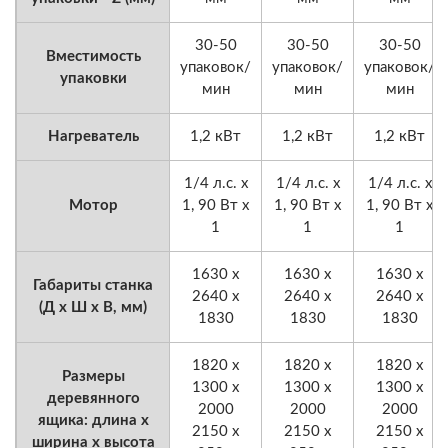
30-50
30-50
30-50
Вместимость
упаковок/
упаковок/
упаковок/
упаковки
мин
мин
мин
Нагреватель
1,2 кВт
1,2 кВт
1,2 кВт
1/4 л.с. x
1/4 л.с. x
1/4 л.с. x
Мотор
1, 90 Вт x
1, 90 Вт x
1, 90 Вт x
1
1
1
1630 x
1630 x
1630 x
Габариты станка
2640 x
2640 x
2640 x
(Д x Ш x В, мм)
1830
1830
1830
1820 x
1820 x
1820 x
Размеры
1300 x
1300 x
1300 x
деревянного
2000
2000
2000
ящика: длина x
2150 x
2150 x
2150 x
ширина x высота