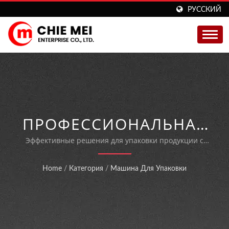
РУССКИЙ
ПРОФЕССИОНАЛЬНАЯ
АВТОМАТИЧЕСКАЯ
Эффективные решения для упаковки продукции с
использованием целлофана и пленки, позволяющие
УПАКОВОЧНАЯ
быстро регулировать размер упаковки.
Home
/
Категория
/
Машина Для Упаковки
МАШИНА С СИСТЕМОЙ
БЫСТРОЙ СМЕНЫ
ОБОРУДОВАНИЯ.