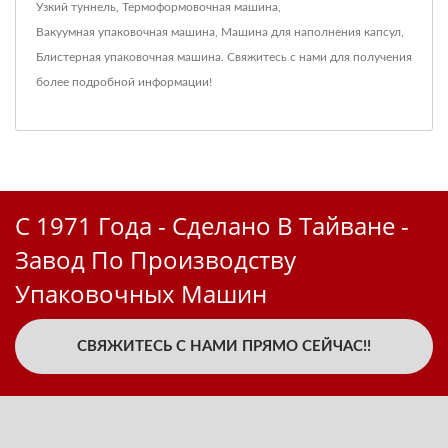
Узкий туннель
,
Термоформовочная машина
,
Вакуумная упаковочная машина
,
Машина для наполнения капсул
,
Блистерная упаковочная машина
.
Свяжитесь с нами
для получения
более подробной информации!
С 1971 Года - Сделано В Тайване -
Завод По Производству
Упаковочных Машин
СВЯЖИТЕСЬ С НАМИ ПРЯМО СЕЙЧАС!!