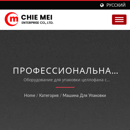
РУССКИЙ
ПРОФЕССИОНАЛЬНАЯ
ПОЛУАВТОМАТИЧЕСКАЯ
Оборудование для упаковки целлофана с
сервомоторным управлением, произведенное в
МАШИНА ДЛЯ
Тайване, с системой быстрой смены размера.
Home
/
Категория
/
Машина Для Упаковки
ОБЕРТЫВАНИЯ
КОРОБОК,
ПРЕДНАЗНАЧЕННАЯ