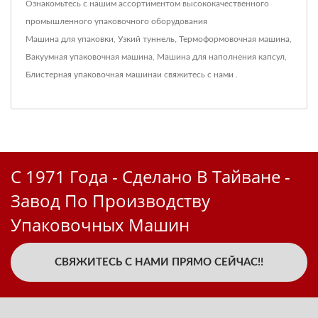
Ознакомьтесь с нашим ассортиментом высококачественного
промышленного упаковочного оборудования
Машина для упаковки
,
Узкий туннель
,
Термоформовочная машина
,
Вакуумная упаковочная машина
,
Машина для наполнения капсул
,
Блистерная упаковочная машина
и свяжитесь
с нами
.
С 1971 Года - Сделано В Тайване -
Завод По Производству
Упаковочных Машин
СВЯЖИТЕСЬ С НАМИ ПРЯМО СЕЙЧАС!!