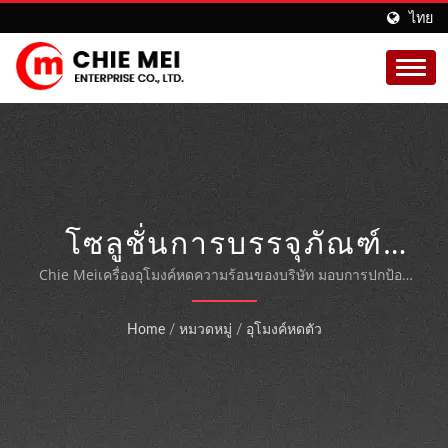
ไทย
โซลูชั่นการบรรจุภัณฑ์
แบบอุโมงค์หด - ป้องกัน
Chie Meiเครื่องอุโมงค์หดความร้อนของบริษัท มอบการปกป้อง
บรรจุภัณฑ์อย่างมืออาชีพ ด้วยประสบการณ์การผลิตกว่า 50 ปี
ฝุ่น ความชื้น และการ
รับประกันความสมบูรณ์และความปลอดภัยของผลิตภัณฑ์ใน
Home
/
หมวดหมู่
/
อุโมงค์หดตัว
อุตสาหกรรมอาหาร ยา และสินค้าอุปโภคบริโภค
โจรกรรม