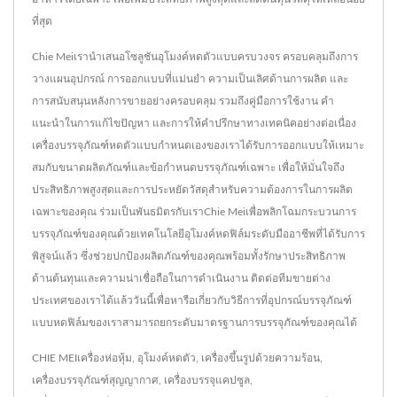
ที่สุด
Chie Meiเรานำเสนอโซลูชันอุโมงค์หดตัวแบบครบวงจร ครอบคลุมถึงการ
วางแผนอุปกรณ์ การออกแบบที่แม่นยำ ความเป็นเลิศด้านการผลิต และ
การสนับสนุนหลังการขายอย่างครอบคลุม รวมถึงคู่มือการใช้งาน คำ
แนะนำในการแก้ไขปัญหา และการให้คำปรึกษาทางเทคนิคอย่างต่อเนื่อง
เครื่องบรรจุภัณฑ์หดตัวแบบกำหนดเองของเราได้รับการออกแบบให้เหมาะ
สมกับขนาดผลิตภัณฑ์และข้อกำหนดบรรจุภัณฑ์เฉพาะ เพื่อให้มั่นใจถึง
ประสิทธิภาพสูงสุดและการประหยัดวัสดุสำหรับความต้องการในการผลิต
เฉพาะของคุณ ร่วมเป็นพันธมิตรกับเราChie Meiเพื่อพลิกโฉมกระบวนการ
บรรจุภัณฑ์ของคุณด้วยเทคโนโลยีอุโมงค์หดฟิล์มระดับมืออาชีพที่ได้รับการ
พิสูจน์แล้ว ซึ่งช่วยปกป้องผลิตภัณฑ์ของคุณพร้อมทั้งรักษาประสิทธิภาพ
ด้านต้นทุนและความน่าเชื่อถือในการดำเนินงาน ติดต่อทีมขายต่าง
ประเทศของเราได้แล้ววันนี้เพื่อหารือเกี่ยวกับวิธีการที่อุปกรณ์บรรจุภัณฑ์
แบบหดฟิล์มของเราสามารถยกระดับมาตรฐานการบรรจุภัณฑ์ของคุณได้
CHIE MEI
เครื่องห่อหุ้ม
,
อุโมงค์หดตัว
,
เครื่องขึ้นรูปด้วยความร้อน
,
เครื่องบรรจุภัณฑ์สุญญากาศ
,
เครื่องบรรจุแคปซูล
,