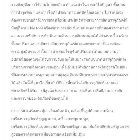
รวมถึงคู่มือการใช้งานโดยละเอียด คำแนะนำในการแก้ไขปัญหา ขั้นตอน
การบำรุงรักษา และการให้คำปรึกษาทางเทคนิคโดยเฉพาะ ไม่ว่าคุณจะ
ต้องการขยายกำลังการผลิตหรือเพิ่มประสิทธิภาพสายการผลิตบรรจุภัณฑ์ที่
มีอยู่ก็ตามChie Meiเครื่องจักรบรรจุภัณฑ์แบบแผงพลาสติกของเราสามารถ
ผสานรวมเข้ากับการดำเนินงานด้านการผลิตของคุณได้อย่างราบรื่น พร้อม
ทั้งลดปริมาณของเสียจากวัสดุบรรจุภัณฑ์และผลกระทบต่อสิ่งแวดล้อม
ความมุ่งมั่นของเราในการนำเสนอโซลูชันที่ปรับแต่งได้หมายความว่า
อุปกรณ์ของคุณจะได้รับการปรับแต่งให้เหมาะสมกับขนาดบรรจุภัณฑ์และ
ปริมาณการผลิตเฉพาะของคุณ เพื่อเพิ่มประสิทธิภาพการผลิตสูงสุดในขณะ
ที่ยังคงรักษามาตรฐานคุณภาพสูงสุด ติดต่อทีมขายระหว่างประเทศของเรา
ได้แล้ววันนี้เพื่อหารือเกี่ยวกับวิธีการที่เทคโนโลยีบรรจุภัณฑ์แบบแผง
พลาสติกที่ได้รับการพิสูจน์แล้วของเราสามารถเพิ่มประสิทธิภาพการผลิต
และการปกป้องผลิตภัณฑ์ของคุณได้
CHIE MEI
เครื่องห่อหุ้ม
,
อุโมงค์หดตัว
,
เครื่องขึ้นรูปด้วยความร้อน
,
เครื่องบรรจุภัณฑ์สุญญากาศ
,
เครื่องบรรจุแคปซูล
,
เครื่องบรรจุภัณฑ์แบบแผงพลาสติก
ขอเชิญท่านมาสัมผัส ผลิตภัณฑ์คุณภาพ
สูงของเรา
ติดต่อเรา
เพื่อขอรายละเอียดเพิ่มเติม!