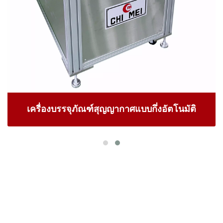
เครื่องบรรจุภัณฑ์สุญญากาศแบบกึ่งอัตโนมัติ