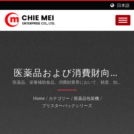
日本語
医薬品および消費財向け
プロフェッショナルブリ
医薬品、栄養補助食品、消費財業界において、精度、効率
性、および法令遵守を追求して設計された自動ブリスター包
スター包装シリーズ
装機。
Home
/
カテゴリー
/
医薬品包装機
/
ブリスターパックシリーズ