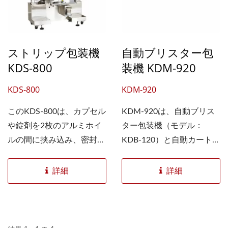
が発生しないため、材料を
分。
無駄にしません。 クロス
ネットタイプのシールは、
ストリップ包装機
自動ブリスター包
従来のドットタイプ（プレ
KDS-800
装機 KDM-920
ートタイプ）シールに比べ
て有効期限が4倍長い。 最
KDS-800
KDM-920
大処理能力：200ブリスタ
このKDS-800は、カプセル
KDM-920は、自動ブリス
ー/分。
や錠剤を2枚のアルミホイ
ター包装機（モデル：
ルの間に挟み込み、密封、
KDB-120）と自動カートニ
スリット、切断を行い、最
ング機（モデル：KDM-
終的に完成品として包装す
900）を組み合わせたコン
詳細
詳細
るストリップ包装機です。
パクトなセットです。 こ
この密封方法は、湿気や光
の機械はブリスター製品の
を防ぐことができ、ブリス
製造を開始し、その後、最
ターパックよりも優れてい
終梱包のために自動カート