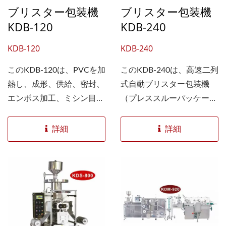
ブリスター包装機
ブリスター包装機
KDB-120
KDB-240
KDB-120
KDB-240
このKDB-120は、PVCを加
このKDB-240は、高速二列
熱し、成形、供給、密封、
式自動ブリスター包装機
エンボス加工、ミシン目加
（プレススルーパッケージ
工、トリミングまでを全自
（PTP）方式）です。 PVC
動で行う自動ブリスター包
を自動的に加熱し、成形、
詳細
詳細
装機（プレススルーパッケ
供給、封止、エンボス加
ージ（PTP））です。 医薬
工、穿孔、トリミングを行
品（錠剤、カプセル、丸薬
います。 医薬品（錠剤、
など）、食品、その他類似
カプセル、丸薬など）、食
製品の包装に使用できま
品、その他類似製品の包装
す。 この機械は、2つのブ
に使用できます。 最大処
リスターパックの間に端材
理能力：400ブリスター/