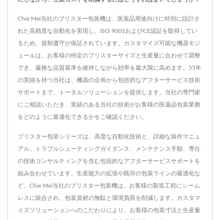
Chie Mei当社のブリスター包装機は、医薬品用途向けに特別に設計さ
れた高精度な自動化を実現し、ISO 9001およびCE認証を取得してい
るため、規制遵守が保証されています。カスタマイズ可能な機器モジ
ュールは、お客様の特定のブリスターサイズと生産量に合わせて調整
でき、厳格な品質基準を維持しながら効率を最大限に高めます。55年
の実績を持つ当社は、機器の企画から包括的なアフターサービス技術
サポートまで、トータルソリューションを提供します。当社の専門家
にご相談いただき、実績のある当社の技術がお客様の医薬品包装業務
をどのように最適化できるかをご確認ください。
ブリスター包装シリーズは、高度な自動化技術と、詳細な操作マニュ
アル、トラブルシューティングガイダンス、メンテナンス手順、専任
の技術コンサルティングを含む包括的なアフターサービスサポートを
組み合わせています。生産能力の拡張や既存の包装ラインの最適化な
ど、Chie Mei当社のブリスター包装機は、お客様の製造工程にシーム
レスに統合され、包装資材の無駄と環境負荷を削減します。カスタマ
イズソリューションへのこだわりにより、お客様の包装寸法と生産量