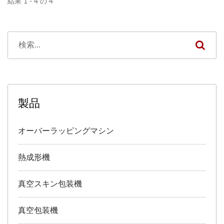
結果 1 - 4 の 4
ます。 最大処理能力：
ニング機に挿入します。ボ
1,000錠/分。
トルタイプの製品もご用意
できます（オプション）。
最大処理能力：100カート
ン/分。
製品
オーバーラッピングマシン
熱成形機
真空スキン包装機
真空包装機