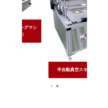
グマシ
手動
半自動真空スキン包装機