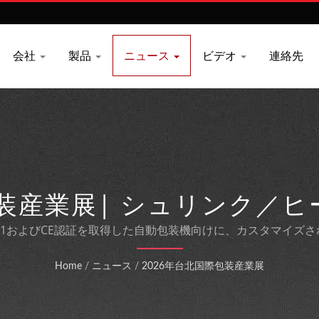
会社
製品
ニュース
ビデオ
連絡先
包装産業展| シュリンク／
|CHIE MEI
 9001およびCE認証を取得した自動包装機向けに、カスタマイ
Home
/
ニュース
/
2026年台北国際包装産業展