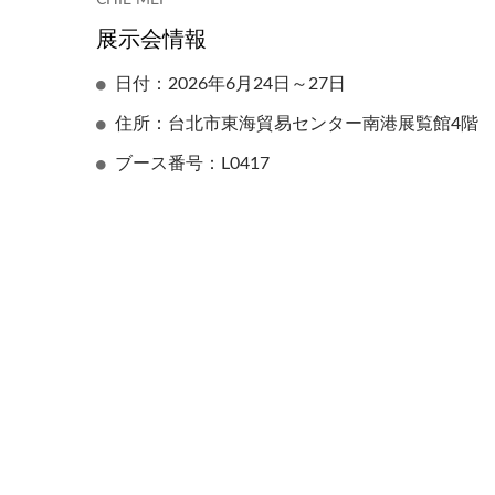
CHIE MEI
展示会情報
日付：2026年6月24日～27日
住所：台北市東海貿易センター南港展覧館4階
手動オーバーラッピングマシ
ン（テーブル型）
ブース番号：L0417
半