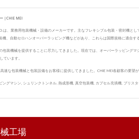
CHIE MEI
SE CO., LTD.は、業務用包装機械・設備のメーカーです。主なフレキシブル包装・
機、自動セロハンオーバーラッピング機などがあり、これらは国際規格に適合するISO
最高品質の包装機械を提供することに尽力してきました。現在では、オーバーラッピング
得しています。
高く高速な包装機械と包装設備をお客様に提供してきました。CHIE MEI各顧客の要
ピングマシン
,
シュリンクトンネル
,
熱成形機
,
真空包装機
,
カプセル充填機
,
ブリスタ
装機械工場