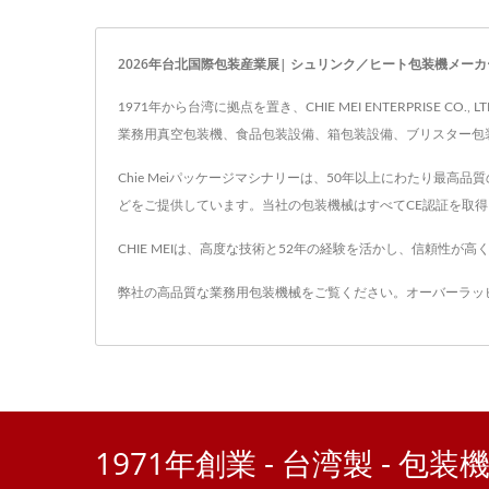
2026年台北国際包装産業展| シュリンク／ヒート包装機メーカー |
1971年から台湾に拠点を置き、CHIE MEI ENTERPRI
業務用真空包装機、食品包装設備、箱包装設備、ブリスター包装
Chie Meiパッケージマシナリーは、50年以上にわたり
どをご提供しています。当社の包装機械はすべてCE認証を取
CHIE MEIは、高度な技術と52年の経験を活かし、信頼性が
弊社の高品質な業務用包装機械をご覧ください。
オーバーラッ
1971年創業 - 台湾製 - 包