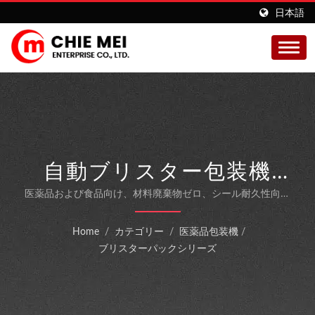
日本語
自動ブリスター包装機
KDB-120 - プロフェッシ
医薬品および食品向け、材料廃棄物ゼロ、シール耐久性向上
を実現した高速PTP包装装置
ョナルな医薬品包装ソリ
Home
/
カテゴリー
/
医薬品包装機
/
ューション
ブリスターパックシリーズ