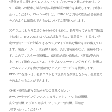
4倍耐久性に優れたクロスネットタイプのシールと組み合わせること
で、環境への配慮と製品の賞味期限延長の両方を実現します。お問い
合わせください。Chie Mei本日は、KDB-120が貴社の医薬品包装業務
をどのように最適化できるかについてご説明いたします。
50年以上にわたり製造Chie MeiKDB-120は、長年培ってきた専門知識
を結集し、ISO 9001およびCE認証取得済みの高品質と、お客様の特
定の包装ニーズに対応できるカスタマイズ可能な構成を兼ね備えてい
ます。製薬メーカー、食品加工業者、受託包装業者など、業種を問わ
ず、このブリスター包装機は、信頼性の高い自動化、材料効率の向
上、そして操作マニュアル、トラブルシューティングガイド、技術コ
ンサルティングを含む包括的なアフターサービスを提供します。
KDB-120を選べば、包装コストと環境負荷を削減しながら、生産能力
を向上させることができます。
CHIE MEI高品質な製品をぜひご体験ください
オーバーラッピングマシン
,
シュリンクトンネル
,
熱成形機
,
真空包装機
,
カプセル充填機
,
ブリスター包装機
。詳細は
お問い合わせください！