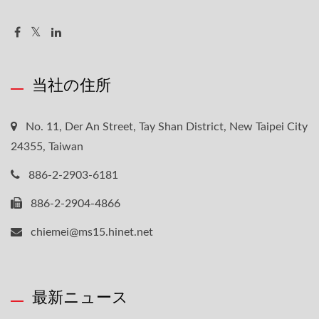
当社の住所
No. 11, Der An Street, Tay Shan District, New Taipei City
24355, Taiwan
886-2-2903-6181
886-2-2904-4866
chiemei@ms15.hinet.net
最新ニュース