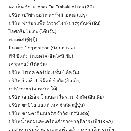
ต่อแพ็ค Soluciones De Embalaje Ltda (ชิลี)
บริษัท เปวิซ่า ออโต้ พาร์ทส์ เอสเอ (เปรู)
บริษัท ฟาร์มาแพ็ค (กวางโจว) บรรจุภัณฑ์ (จีน)
ไอศกรีมโปเกะ (ไต้หวัน)
พอนด์ส (旁氏)
Pragati Corporation (บังกลาเทศ)
พีที บินตัง โตเอดโจ (อินโดนีเซีย)
เควกเกอร์ (ไต้หวัน)
บริษัท ไรเทค คอร์ปอเรชั่น (ไต้หวัน)
บริษัท ริโวลี ปาร์ฟัมส์ จำกัด (อินเดีย)
rrtMedcon (แอฟริกาใต้)
บริษัท เอส2เอ็ม โกลบอล ไพรเวท จำกัด (อินเดีย)
บริษัท ซาบิโอ แอนด์ เทค จำกัด (ญี่ปุ่น)
บริษัท ซานตาอินเนอร์ส จำกัด (ตรินิแดด)
บริษัทน้ำหอมและเครื่องสำอางซาอุดีอาระเบีย (KSA)
อุตสาหกรรมน้ำหอมและเครื่องสำอางซาอุดีอาระเบีย