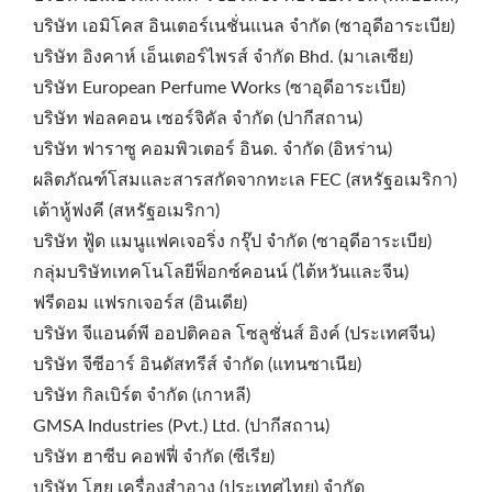
บริษัท เอมิโคส อินเตอร์เนชั่นแนล จำกัด (ซาอุดีอาระเบีย)
บริษัท อิงคาห์ เอ็นเตอร์ไพรส์ จำกัด Bhd. (มาเลเซีย)
บริษัท European Perfume Works (ซาอุดีอาระเบีย)
บริษัท ฟอลคอน เซอร์จิคัล จำกัด (ปากีสถาน)
บริษัท ฟาราซู คอมพิวเตอร์ อินด. จำกัด (อิหร่าน)
ผลิตภัณฑ์โสมและสารสกัดจากทะเล FEC (สหรัฐอเมริกา)
เต้าหู้ฟงคี (สหรัฐอเมริกา)
บริษัท ฟู้ด แมนูแฟคเจอริ่ง กรุ๊ป จำกัด (ซาอุดีอาระเบีย)
กลุ่มบริษัทเทคโนโลยีฟ็อกซ์คอนน์ (ไต้หวันและจีน)
ฟรีดอม แฟรกเจอร์ส (อินเดีย)
บริษัท จีแอนด์พี ออปติคอล โซลูชั่นส์ อิงค์ (ประเทศจีน)
บริษัท จีซีอาร์ อินดัสทรีส์ จำกัด (แทนซาเนีย)
บริษัท กิลเบิร์ต จำกัด (เกาหลี)
GMSA Industries (Pvt.) Ltd. (ปากีสถาน)
บริษัท ฮาซีบ คอฟฟี่ จำกัด (ซีเรีย)
บริษัท โฮยุ เครื่องสำอาง (ประเทศไทย) จำกัด