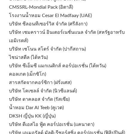
CMSSRL-Mondial Pack (อิตาลี)
โรงงานน้ำหอม Cesar El Madfaay (UAE)
บริษัท ซีลอนทีเซอร์วิส จำกัด (ศรีลังกา)
บริษัท เชมคราวน์ อินเตอร์เนชั่นแนล จำกัด (สหรัฐอาหรับ
เอมิเรตส์)
บริษัท เชโนน สโตร์ จำกัด (ปากีสถาน)
ไชน่าสตีล (ไต้หวัน)
บริษัท ซีเอ็มซี แมกเนติกส์ คอร์ปอเรชั่น (ไต้หวัน)
คอลเกต (เม็กซิโก)
สารสกัดจากคอร์ซิกา (ฝรั่งเศส)
บริษัท โคเซลล์ จำกัด (นิวซีแลนด์)
บริษัท ดาคลอส จำกัด (รัสเซีย)
น้ำหอม Dar Al Teeb (คูเวต)
DKSH ญี่ปุ่น KK (ญี่ปุ่น)
บริษัท ดีเอสไอ ฟู้ด คอร์ปอเรชั่น (แคนาดา)
บริษัท เอเมอรัลด์ มัลติ-รีซอร์สซิ่ง คอร์ปอเรชั่น (ฟิลิปปินส์)