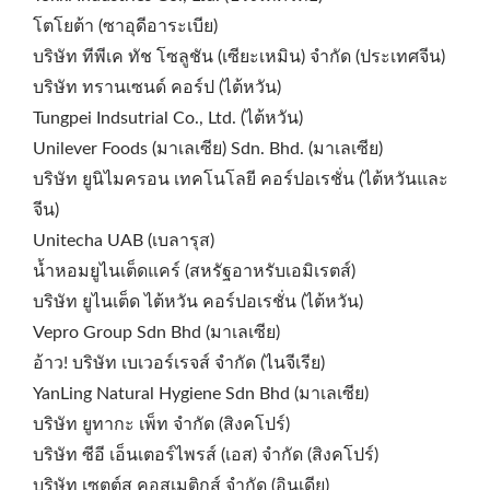
โตโยต้า (ซาอุดีอาระเบีย)
บริษัท ทีพีเค ทัช โซลูชัน (เซียะเหมิน) จำกัด (ประเทศจีน)
บริษัท ทรานเซนด์ คอร์ป (ไต้หวัน)
Tungpei Indsutrial Co., Ltd. (ไต้หวัน)
Unilever Foods (มาเลเซีย) Sdn. Bhd. (มาเลเซีย)
บริษัท ยูนิไมครอน เทคโนโลยี คอร์ปอเรชั่น (ไต้หวันและ
จีน)
Unitecha UAB (เบลารุส)
น้ำหอมยูไนเต็ดแคร์ (สหรัฐอาหรับเอมิเรตส์)
บริษัท ยูไนเต็ด ไต้หวัน คอร์ปอเรชั่น (ไต้หวัน)
Vepro Group Sdn Bhd (มาเลเซีย)
อ้าว! บริษัท เบเวอร์เรจส์ จำกัด (ไนจีเรีย)
YanLing Natural Hygiene Sdn Bhd (มาเลเซีย)
บริษัท ยูทากะ เพ็ท จำกัด (สิงคโปร์)
บริษัท ซีอี เอ็นเตอร์ไพรส์ (เอส) จำกัด (สิงคโปร์)
บริษัท เซตต์ส คอสเมติกส์ จำกัด (อินเดีย)