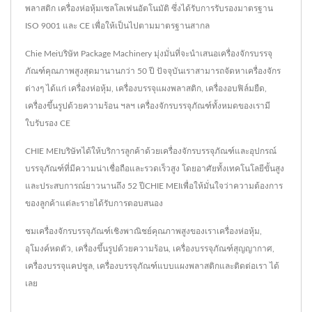
พลาสติก เครื่องห่อหุ้มเซลโลเฟนอัตโนมัติ ซึ่งได้รับการรับรองมาตรฐาน
ISO 9001 และ CE เพื่อให้เป็นไปตามมาตรฐานสากล
Chie Meiบริษัท Package Machinery มุ่งมั่นที่จะนำเสนอเครื่องจักรบรรจุ
ภัณฑ์คุณภาพสูงสุดมานานกว่า 50 ปี ปัจจุบันเราสามารถจัดหาเครื่องจักร
ต่างๆ ได้แก่ เครื่องห่อหุ้ม, เครื่องบรรจุแผงพลาสติก, เครื่องอบฟิล์มยืด,
เครื่องขึ้นรูปด้วยความร้อน ฯลฯ เครื่องจักรบรรจุภัณฑ์ทั้งหมดของเรามี
ใบรับรอง CE
CHIE MEIบริษัทได้ให้บริการลูกค้าด้วยเครื่องจักรบรรจุภัณฑ์และอุปกรณ์
บรรจุภัณฑ์ที่มีความน่าเชื่อถือและรวดเร็วสูง โดยอาศัยทั้งเทคโนโลยีขั้นสูง
และประสบการณ์ยาวนานถึง 52 ปีCHIE MEIเพื่อให้มั่นใจว่าความต้องการ
ของลูกค้าแต่ละรายได้รับการตอบสนอง
ชมเครื่องจักรบรรจุภัณฑ์เชิงพาณิชย์คุณภาพสูงของเรา
เครื่องห่อหุ้ม
,
อุโมงค์หดตัว
,
เครื่องขึ้นรูปด้วยความร้อน
,
เครื่องบรรจุภัณฑ์สุญญากาศ
,
เครื่องบรรจุแคปซูล
,
เครื่องบรรจุภัณฑ์แบบแผงพลาสติก
และ
ติดต่อเรา
ได้
เลย