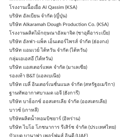
โรงงานเนื้อเยื่อ Al Qassim (KSA)
บริษัท อัลเบียน จำกัด (ญี่ปุ่น)
บริษัท Alkaramah Dough Production Co. (KSA)
โรงงานผลิตไม้กฤษณาอัลมาจิด (ซาอุดีอาระเบีย)
บริษัท อัลฟา-แพ็ค เอ็นเตอร์ไพรส์ จำกัด (ฮ่องกง)
บริษัท แอมเวย์ ไต้หวัน จำกัด (ไต้หวัน)
กลุ่มเอเอสอี (ไต้หวัน)
บริษัท แอสเตอร์แพค จำกัด (มาเลเซีย)
รองเท้า B&T (แอลเบเนีย)
บริษัท เบลี่ อินเตอร์เนชั่นแนล จำกัด (สหรัฐอเมริกา)
ฐานทัพอากาศบาเมด เอจี (ฮังการี)
บริษัท บาธ็อกซ์ ออสเตรเลีย จำกัด (ออสเตรเลีย)
บาวช์ (เกาหลี)
บริษัทผลิตน้ำหอมบิชยาร์ (อิหร่าน)
บริษัท ไบโอ โภชนาการ รีเสิร์ช จำกัด (ประเทศไทย)
บัวเบด บานาฟา เพอร์ฟูมส์ อินดี (UAE)