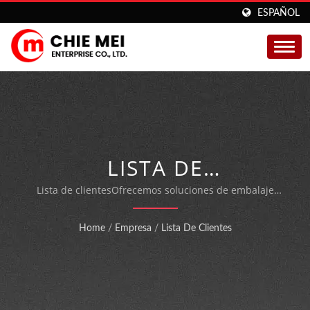
ESPAÑOL
LISTA DE
CLIENTESFABRICANTE
Lista de clientesOfrecemos soluciones de embalaje
personalizadas para máquinas de embalaje
DE MÁQUINAS DE
automáticas que cuentan con las certificaciones ISO
Home
/
Empresa
/
Lista De Clientes
9001 y CE.
ENVOLTURA
AUTOMÁTICA |CHIE
MEI