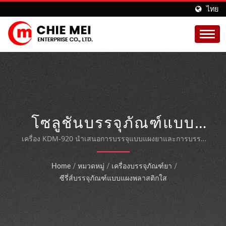
ไทย
โซลูชันบรรจุภัณฑ์แบบ
แผงพลาสติกครบวงจรเพื่อ
เครื่อง KDM-920 นำเสนอการบรรจุแบบแผงยาและการบรรจุ
ลงกล่องอย่างราบรื่นในระบบขนาดกะทัดรัดเพียงระบบเดียว
ประสิทธิภาพสูงสุด
ออกแบบมาสำหรับผู้ผลิตยา อาหาร และสินค้าอุปโภคบริโภคที่
Home
/
หมวดหมู่
/
เครื่องบรรจุภัณฑ์ยา
/
ต้องการความเป็นเลิศด้านบรรจุภัณฑ์อัตโนมัติ ด้วยกำลังการ
ซีรี่ส์บรรจุภัณฑ์แบบแผงพลาสติกใส
ผลิตสูงสุด 100 กล่องต่อนาที