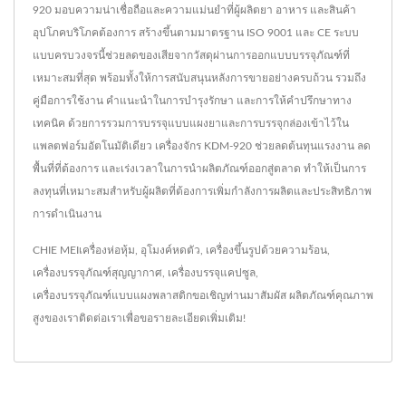
920 มอบความน่าเชื่อถือและความแม่นยำที่ผู้ผลิตยา อาหาร และสินค้า
อุปโภคบริโภคต้องการ สร้างขึ้นตามมาตรฐาน ISO 9001 และ CE ระบบ
แบบครบวงจรนี้ช่วยลดของเสียจากวัสดุผ่านการออกแบบบรรจุภัณฑ์ที่
เหมาะสมที่สุด พร้อมทั้งให้การสนับสนุนหลังการขายอย่างครบถ้วน รวมถึง
คู่มือการใช้งาน คำแนะนำในการบำรุงรักษา และการให้คำปรึกษาทาง
เทคนิค ด้วยการรวมการบรรจุแบบแผงยาและการบรรจุกล่องเข้าไว้ใน
แพลตฟอร์มอัตโนมัติเดียว เครื่องจักร KDM-920 ช่วยลดต้นทุนแรงงาน ลด
พื้นที่ที่ต้องการ และเร่งเวลาในการนำผลิตภัณฑ์ออกสู่ตลาด ทำให้เป็นการ
ลงทุนที่เหมาะสมสำหรับผู้ผลิตที่ต้องการเพิ่มกำลังการผลิตและประสิทธิภาพ
การดำเนินงาน
CHIE MEI
เครื่องห่อหุ้ม
,
อุโมงค์หดตัว
,
เครื่องขึ้นรูปด้วยความร้อน
,
เครื่องบรรจุภัณฑ์สุญญากาศ
,
เครื่องบรรจุแคปซูล
,
เครื่องบรรจุภัณฑ์แบบแผงพลาสติก
ขอเชิญท่านมาสัมผัส ผลิตภัณฑ์คุณภาพ
สูงของเรา
ติดต่อเรา
เพื่อขอรายละเอียดเพิ่มเติม!