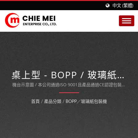
中文 (繁體)
桌上型 - BOPP / 玻璃紙包
裝機 (手動款)
機台示意圖 / 本公司通過ISO 9001且產品通過CE認證包裝機
械製造商。
首頁
/
產品分類
/
BOPP／玻璃紙包裝機