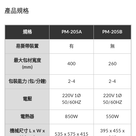
產品規格
規格
PM-205A
PM-205B
易撕帶裝置
有
無
最大包材寬度
400
260
(mm)
包裝能力 (包/分鐘)
2-4
2-4
220V 1Ø
220V 1Ø
電壓
50/60HZ
50/60HZ
電熱器
850W
550W
機械尺寸 L x W x
395 x 455 x
535 x 575 x 415