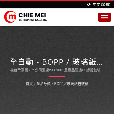
中文 (繁體)
全自動 - BOPP / 玻璃紙包
裝機
機台示意圖 / 本公司通過ISO 9001且產品通過CE認證包裝機
械製造商。
首頁
/
產品分類
/
BOPP／玻璃紙包裝機