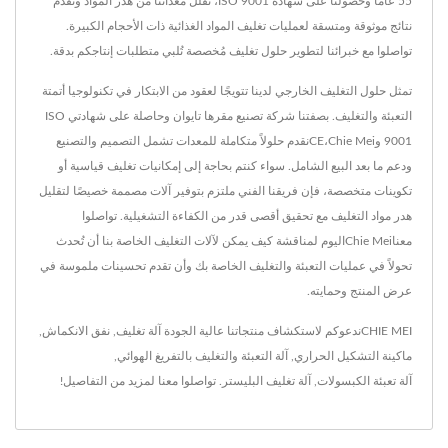
55 عامًا وحصولنا على شهادة ISO 9001، تُقلل معداتنا من هدر المواد وتُقدم
نتائج موثوقة ومتسقة لعمليات تغليف المواد الغذائية ذات الأحجام الكبيرة.
تواصلوا مع خبرائنا لتطوير حلول تغليف مُخصصة تُلبي متطلبات إنتاجكم بدقة.
تمثل حلول التغليف الخارجي لدينا تتويجًا لعقود من الابتكار في تكنولوجيا أتمتة
التعبئة والتغليف. بصفتنا شركة تصنيع مقرها تايوان وحاصلة على شهادتي ISO
9001 وCE،Chie Meiنقدم حلولاً متكاملة للمعدات تشمل التصميم والتصنيع
ودعم ما بعد البيع الشامل. سواء كنتم بحاجة إلى إمكانيات تغليف قياسية أو
تكوينات متخصصة، فإن فريقنا الفني ملتزم بتوفير آلات مصممة خصيصًا لتقليل
هدر مواد التغليف مع تحقيق أقصى قدر من الكفاءة التشغيلية. تواصلوا
معناChie Meiاليوم لمناقشة كيف يمكن لآلات التغليف الخاصة بنا أن تُحدث
تحولاً في عمليات التعبئة والتغليف الخاصة بك وأن تقدم تحسينات ملموسة في
عرض المنتج وحمايته.
CHIE MEIندعوكم لاستكشاف منتجاتنا عالية الجودة
آلة تغليف
,
نفق الانكماش
,
ماكينة التشكيل الحراري
,
آلة التعبئة والتغليف بالتفريغ الهوائي
,
آلة تعبئة الكبسولات
,
آلة تغليف البليستر
.
تواصلوا معنا
لمزيد من التفاصيل!