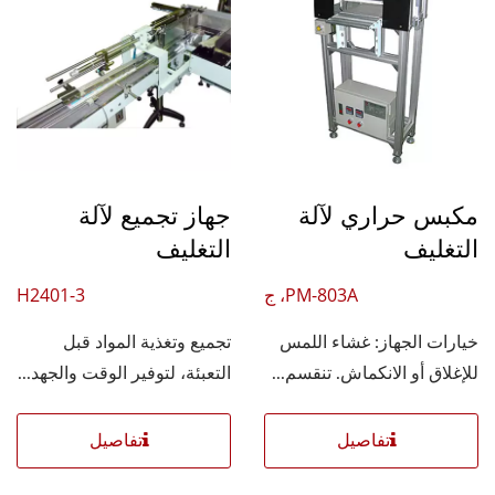
مكبس حراري لآلة
جهاز تجميع لآلة
التغليف
التغليف
PM-803A، ج
H2401-3
خيارات الجهاز: غشاء اللمس
تجميع وتغذية المواد قبل
للإغلاق أو الانكماش. تنقسم...
التعبئة، لتوفير الوقت والجهد...
تفاصيل
تفاصيل