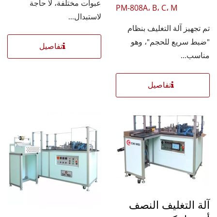
عبوات مختلفة، لا حاجة
PM-808A، B، C، M
لاستبدال...
تم تجهيز آلة التغليف بنظام
"ضبط سريع للحجم"، وهو
تفاصيل
مناسب...
تفاصيل
آلة التغليف النصف