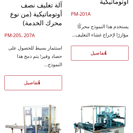
أوتوماتيكية
آلة تغليف نصف
أوتوماتيكية (من نوع
PM-201A
محرك الخدمة)
يستخدم هذا النموذج محركًا
PM-205، 207A
مؤازرًا لإخراج غشاء التغليف...
استثمار بسيط للحصول على
تفاصيل
حصاد وفير! يتم دمج هذا
النموذج...
تفاصيل