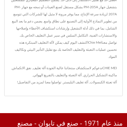
بتشغيل جهاز PM-205A بشكل مستقل لصنع العينات أو دمجه مع جهاز PM-
207A لزيادة سرعة الإنتاج، مما يوفر مرونة لا مثيل لها للشركات التي تتوسع
من تطوير النماذج الأولية إلى التصنيع على نطاق واسع. يضمن دعم ما بعد البيع
الشامل، بما في ذلك أدلة التشغيل وإرشادات استكشاف الأخطاء وإصلاحها
والاستشارات الفنية، التكامل السلس في سير عمل التغليف الخاص بك.
تواصل معناChie Meiاكتشف اليوم كيف يمكن لآلة التغليف المبتكرة هذه
تحسين عمليات التعبئة والتغليف الخاصة بك مع تقليل التأثير البيئي وتكاليف
المواد.
CHIE MEIندعوكم لاستكشاف منتجاتنا عالية الجودة
آلة تغليف
,
نفق الانكماش
,
ماكينة التشكيل الحراري
,
آلة التعبئة والتغليف بالتفريغ الهوائي
,
آلة تعبئة الكبسولات
,
آلة تغليف البليستر
.
تواصلوا معنا
لمزيد من التفاصيل!
منذ عام 1971 - صنع في تايوان - مصنع