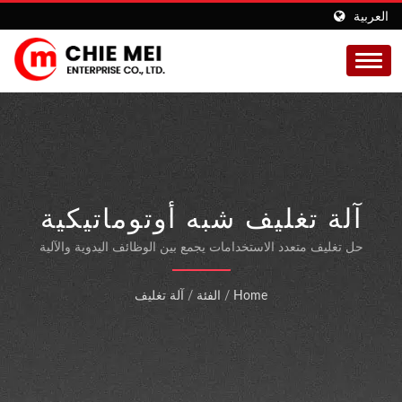
العربية
آلة تغليف شبه أوتوماتيكية
بالسيلوفان وأغشية BOPP
حل تغليف متعدد الاستخدامات يجمع بين الوظائف اليدوية والآلية
لإنتاج عينات فعال وتغليف تجاري عالي السرعة مع الحد الأدنى من
بتقنية المحرك المؤازر
وقت الإعداد.
Home
/
الفئة
/
آلة تغليف