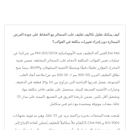
كيف يمكنك تقليل تكاليف تغليف علب السجائر مع الحفاظ على جودة العرض
الممتازة دون إجراء تغييرات مكلفة في القوالب؟
Chie Meiتُغني آلة التغليف شبه الأوتوماتيكية PM-205/207A من شركتنا عن
عمليات تغيير القوالب المكلفة لأحجام علب السجائر المختلفة. تضمن تقنية
المحرك المؤازر تغليفًا دقيقًا ومتسقًا لأغشية السيلوفان وBOPP، بينما يتيح
نطاق التغليف المرن (50-300 مم ×، 30-200 مم ص) ملاءمة أبعاد العلب
المتنوعة. بفضل قدرتها الإنتاجية التي تتراوح بين 10 و20 قطعة في الدقيقة،
وخيارات الأغشية الصديقة للبيئة، ستحصل على تغليف فاخر بتكلفة مواد
وتشغيل أقل بكثير. يضمن تاريخنا العريق في التصنيع، الممتد على مدار 55
عامًا، معدات موثوقة ومعتمدة مع دعم فني متكامل.
صُنعت هذه المنتجات بخبرة تراكمية تزيد عن 55 عامًا، وهي مدعومة بشهادات
ISO 9001 و CE.Chie Meiيُقدّم حلاً متكاملاً للتغليف يُحسّن كفاءة الإنتاج إلى
أقصى حد مع تقليل الاستثمار إلى أدنى حد. يسمح التصميم المعياري للمشغلين