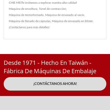
CHIE MEITe invitamos a explorar nuestra alta calidad
Máquina de envoltura
,
Túnel de contracción
,
Máquina de termoformado
,
Máquina de envasado al vacío
,
Máquina de llenado de cápsulas
,
Máquina de envasado en blíster
.
¡Contáctanos
para más detalles!
Desde 1971 - Hecho En Taiwán -
Fábrica De Máquinas De Embalaje
¡CONTÁCTANOS AHORA!