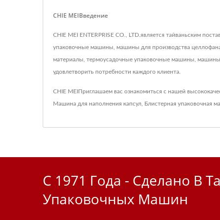
CHIE MEIВведение
CHIE MEI ENTERPRISE CO., LTD.является тайваньским пост
упаковочные машины, машины для производства целлофан
материалы, термоусадочные упаковочные машины, машины д
удовлетворить потребности каждого клиента.
CHIE MEIПриглашаем вас ознакомиться с нашей высококач
Машина для наполнения капсул
,
Блистерная упаковочная м
С 1971 Года - Сделано В Т
Упаковочных Машин