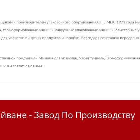
авщиком и производителем упаковочного оборудования.CHIE MEIС 1971 года м
а, термоформовочные машины, вакуумные упаковочные машины, блистерные 
ля упаковки пищевых продуктов и коробки. Благодаря сочетанию передовых т
ественной продукцией
Машина для упаковки
,
Узкий туннель
,
Термоформовочная
ашина
и связаться
с нами
.
айване - Завод По Производству