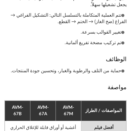
يجعل تشغيلها سهلاً.
تتم العملية المتكاملة بالتسلسل التالي: التشكيل الفراغي →
الفراغ (ضخ الغاز) → الختم → القطع.
تغيير القوالب بسرعة.
تم تركيب مضخة تفريغ ألمانية.
الوظائف
حماية من التلف والرطوبة والغبار، وتحسين جودة المنتجات.
مواصفة
AVM-
AVM-
AVM-
المواصفات / الطراز
67B
67A
67M
أفضل فيلم
أغشية أو أوراق قابلة للإغلاق الحراري