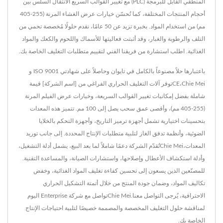
المنطقي القابل للبرمجة (PLC) مع تغيير القوالب السريع الانتقال السلس بين
أحجام المنتجات المختلفة، كما تُحسّن خيارات عرض الغشاء المرنة (255-405
مم) من استخدام المواد. بخبرة تزيد عن 50 عامًا، نقدم حلولًا مُخصصة تحمي من
التلف والرطوبة والغبار، وقد أثبتت فعاليتها للأسماك واللحوم والكعك والمواد
الغذائية. اطلب استشارة من فريقنا الفني لتقييم متطلبات التغليف الخاصة بك.
باعتبارها حلاً مصنوعاً بالكامل في تايوان وحاصلاً على شهادتي ISO 9001 و
CE،Chie Meiتوفر آلات التغليف الحراري الفراغي من [اسم الشركة] قيمة
شاملة بفضل إمكانيات تغيير القوالب السريعة، وخيارات عرض الفيلم المرنة
(255-405 مم)، وأقصى عمق سحب يصل إلى 100 مم. تتميز هذه المعدات
بتحسينات اختيارية تشمل أجهزة ترميز التاريخ، وأجهزة التحكم بالخلايا
الضوئية، وأنظمة تدفق الغاز لتلبية متطلبات الإنتاج المحددة. إلى جانب توريد
المعدات،Chie Meiتُقدّم الشركة دعمًا شاملاً لما بعد البيع، يشمل أدلة التشغيل،
وأدلة استكشاف الأعطال وإصلاحها، واستشارات الصيانة، والمساعدة التقنية.
للمصنّعين الذين يسعون إلى تحسين كفاءة تغليف المواد الغذائية، وخفض
تكاليف المواد، وضمان جودة المنتج من خلال أتمتة التشكيل الحراري
الاحترافية، يُرجى التواصل معنا.Chie Meiتواصل مع شركة Enterprise اليوم
لمناقشة حلول التغليف المخصصة والمصممة خصيصًا لتلبية احتياجات الإنتاج
الخاصة بك.