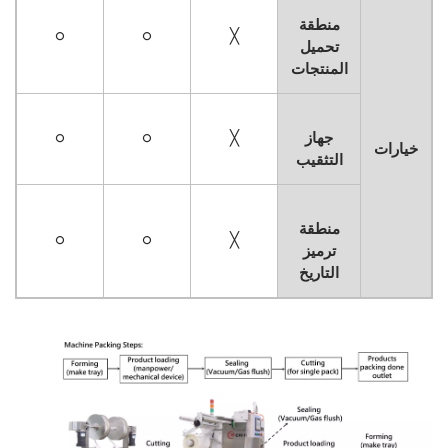
منطقة
○
○
╳
تحميل
المنتجات
جهاز
╳
○
○
خيارات
التثقيب
منطقة
○
○
╳
ترميز
التاريخ