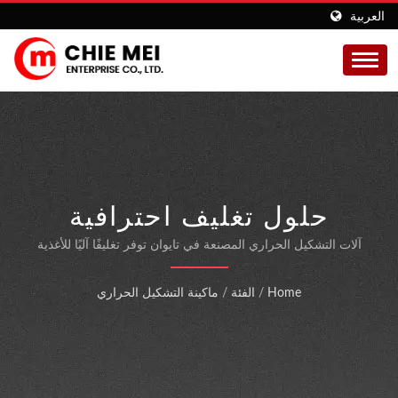
العربية
حلول تغليف احترافية
بالتشكيل الحراري الفراغي
آلات التشكيل الحراري المصنعة في تايوان توفر تغليفًا آليًا للأغذية
يتميز بفترة صلاحية أطول وكفاءة عالية في استخدام المواد منذ
لصناعة الأغذية
عام 1971
Home
/
الفئة
/
ماكينة التشكيل الحراري