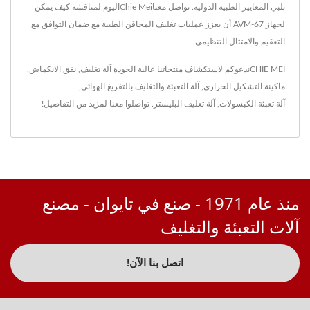
تلبي المعايير الطبية الدولية. تواصل معناChie Meiاليوم لمناقشة كيف يمكن
لجهاز AVM-67 أن يعزز عمليات تغليف المحاقن الطبية مع ضمان التوافق مع
التعقيم والامتثال التنظيمي.
CHIE MEIندعوكم لاستكشاف منتجاتنا عالية الجودة
آلة تغليف
,
نفق الانكماش
,
ماكينة التشكيل الحراري
,
آلة التعبئة والتغليف بالتفريغ الهوائي
,
آلة تعبئة الكبسولات
,
آلة تغليف البليستر
.
تواصلوا معنا
لمزيد من التفاصيل!
منذ عام 1971 - صنع في تايوان - مصنع
آلات التعبئة والتغليف
اتصل بنا الآن!