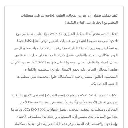
كيف يمكنك ضمان أن عبوات المحاقن الطبية الخاصة بك تلبي متطلبات
التعقيم مع الحفاظ على كفاءة التكلفة؟
Chie Meiتستخدم آلة التشكيل الحراري AVM-67 مواد تغليف طبية من نوع
Tyvek مصممة خصيصًا لتتوافق مع عمليات التعقيم. توفر آلتنا إحكامًا دقيقًا
ومتسقًا يفي بمعايير الصناعة الطبية، مع ترشيد استخدام المواد، مما يقلل من
الهدر وتكاليف التعبئة والتغليف. بفضل خبرتنا الممتدة على مدار 55 عامًا في
مجال التعبئة والتغليف الطبي، وحصولنا على شهادة ISO 9001، نضمن لكم أن
تغليف المحاقن الخاص بكم يحقق الامتثال للوائح التنظيمية والكفاءة
التشغيلية. اطلبوا استشارة فنية لاستكشاف حلول مخصصة تلبي متطلبات
التعقيم الخاصة بكم.
Chie Meiتوفر آلة AVM-67 من شركة [اسم الشركة] لمصنعي الأجهزة الطبية
وموردي تغليف الأدوية حلاً موثوقًا وقابلاً للتخصيص، مصممًا خصيصًا لأبعاد
المحاقن ومتطلبات التعقيم المحددة. بفضل شهادات ISO 9001 وCE، ودعم ما
بعد البيع الشامل الذي يتضمن أدلة التشغيل، وإرشادات استكشاف الأخطاء
وإصلاحها، والاستشارات الفنية، توفر هذه الآلة الحرارية حلول تغليف متكاملة