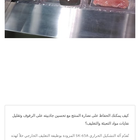
آلة التشكيل الحراري SK-65A المزودة بوظيفة الجلد
كيف يمكنك الحفاظ على نضارة المنتج مع تحسين جاذبيته على الرفوف وتقليل
نفايات مواد التعبئة والتغليف؟
تُقدّم آلة التشكيل الحراري SK-65A المزودة بوظيفة التغليف الخارجي حلاً لهذه