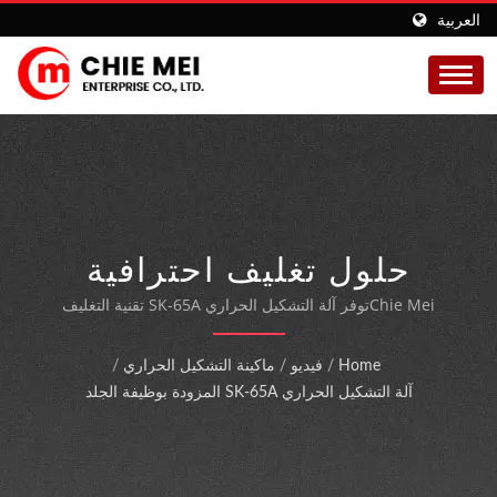
العربية
حلول تغليف احترافية
بتقنية التفريغ الهوائي
Chie Meiتوفر آلة التشكيل الحراري SK-65A تقنية التغليف
الشفاف التي تحافظ على المنتجات الغذائية الطازجة مع إطالة
للأطعمة الطازجة
فترة صلاحيتها وتقليل التأثير البيئي من خلال تصميم التغليف الفعال.
Home
/
فيديو
/
ماكينة التشكيل الحراري
/
آلة التشكيل الحراري SK-65A المزودة بوظيفة الجلد