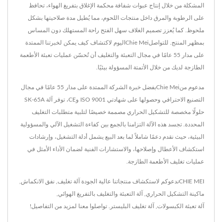
المشكلة من خلال إنتاج عبوات شفافة محكمة الإغلاق بتفريغ الهواء، تحافظ
على الرطوبة والمرق داخل منتجات اللحوم، مما يُطيل مدة صلاحيتها بشكل
ملحوظ. كما يُعزز تصميم الغلاف سهل الفتح راحة المستهلك دون المساس
بمظهر المنتج. للتواصلChie Meiاليوم لاكتشاف كيف يمكن لخبرتنا الممتدة
على مدار 55 عامًا في مجال التعبئة والتغليف أن تُحسّن عمليات تعبئة الأطعمة
الطازجة لديك من خلال الأتمتة المسؤولة بيئيًا.
مدعوم منChie Meiبفضل خبرة الشركة الممتدة على مدار 55 عامًا في مجال
التصنيع الاحترافي وحصولها على شهادتي ISO 9001 وCE، توفر آلة SK-65A
حلولًا مخصصة للتشكيل الحراري مصممة خصيصًا لتلبية متطلبات التغليف
المحددة. تجسد هذه الآلة التزامنا بالجمع بين كفاءة التشغيل الآلي والمسؤولية
البيئية، حيث نقدم دعمًا شاملاً لما بعد البيع يشمل أدلة التشغيل، وإرشادات
استكشاف الأعطال وإصلاحها، والاستشارات الفنية لضمان الأداء الأمثل في
عمليات تغليف الأطعمة الطازجة.
CHIE MEIندعوكم لاستكشاف منتجاتنا عالية الجودة
آلة تغليف
,
نفق الانكماش
,
ماكينة التشكيل الحراري
,
آلة التعبئة والتغليف بالتفريغ الهوائي
,
آلة تعبئة الكبسولات
,
آلة تغليف البليستر
.
تواصلوا معنا
لمزيد من التفاصيل!