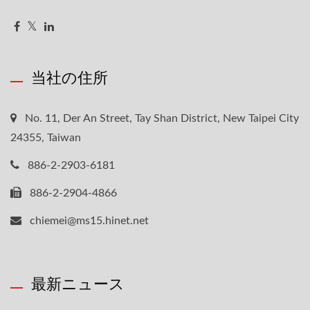
当社の住所
No. 11, Der An Street, Tay Shan District, New Taipei City
24355, Taiwan
886-2-2903-6181
886-2-2904-4866
chiemei@ms15.hinet.net
最新ニュース