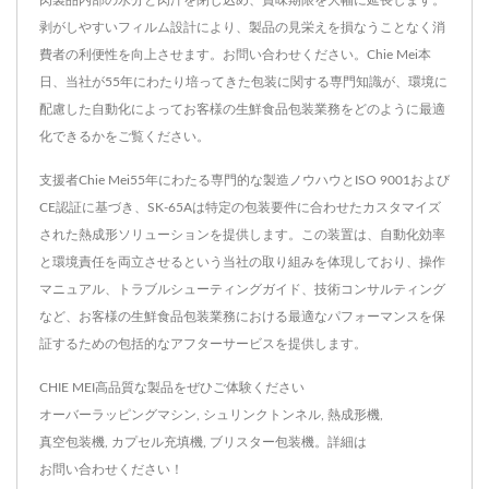
肉製品内部の水分と肉汁を閉じ込め、賞味期限を大幅に延長します。
剥がしやすいフィルム設計により、製品の見栄えを損なうことなく消
費者の利便性を向上させます。お問い合わせください。Chie Mei本
日、当社が55年にわたり培ってきた包装に関する専門知識が、環境に
配慮した自動化によってお客様の生鮮食品包装業務をどのように最適
化できるかをご覧ください。
支援者Chie Mei55年にわたる専門的な製造ノウハウとISO 9001および
CE認証に基づき、SK-65Aは特定の包装要件に合わせたカスタマイズ
された熱成形ソリューションを提供します。この装置は、自動化効率
と環境責任を両立させるという当社の取り組みを体現しており、操作
マニュアル、トラブルシューティングガイド、技術コンサルティング
など、お客様の生鮮食品包装業務における最適なパフォーマンスを保
証するための包括的なアフターサービスを提供します。
CHIE MEI高品質な製品をぜひご体験ください
オーバーラッピングマシン
,
シュリンクトンネル
,
熱成形機
,
真空包装機
,
カプセル充填機
,
ブリスター包装機
。詳細は
お問い合わせください！