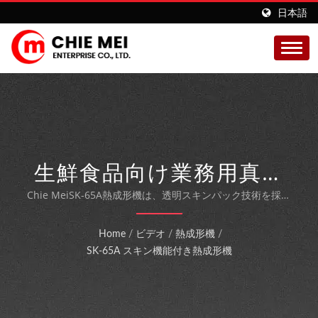
日本語
生鮮食品向け業務用真空
スキン包装ソリューショ
Chie MeiSK-65A熱成形機は、透明スキンパック技術を採用
しており、効率的な包装設計により、生鮮食品を保護しなが
ン
ら賞味期限を延ばし、環境への影響を低減します。
Home
/
ビデオ
/
熱成形機
/
SK-65A スキン機能付き熱成形機