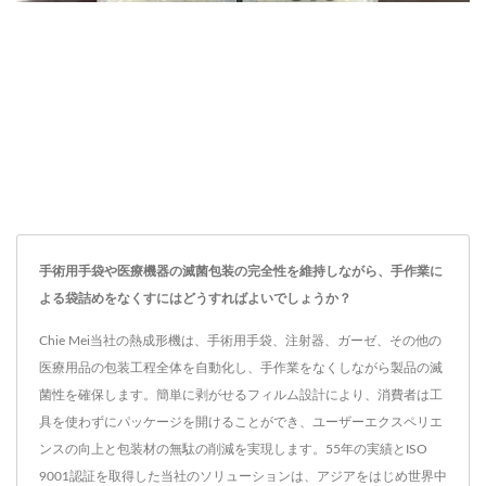
手術用手袋や医療機器の滅菌包装の完全性を維持しながら、手作業に
よる袋詰めをなくすにはどうすればよいでしょうか？
Chie Mei当社の熱成形機は、手術用手袋、注射器、ガーゼ、その他の
医療用品の包装工程全体を自動化し、手作業をなくしながら製品の滅
菌性を確保します。簡単に剥がせるフィルム設計により、消費者は工
具を使わずにパッケージを開けることができ、ユーザーエクスペリエ
ンスの向上と包装材の無駄の削減を実現します。55年の実績とISO
9001認証を取得した当社のソリューションは、アジアをはじめ世界中