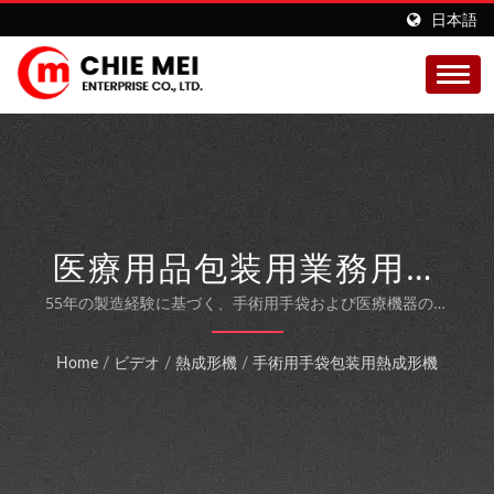
日本語
医療用品包装用業務用熱
成形機
55年の製造経験に基づく、手術用手袋および医療機器の自
動包装ソリューション
Home
/
ビデオ
/
熱成形機
/
手術用手袋包装用熱成形機