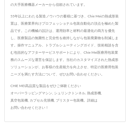
の大手医療機器メーカーから信頼されています。
55年以上にわたる製造ノウハウの蓄積に基づき、Chie Meiの熱成形装
置は、医療業界向けプロフェッショナル包装自動化の頂点を極めた製
品です。この機械の設計は、運用効率と材料の最適化の両方を優先
し、医療製品の無菌性と完全性を維持しながら包装廃棄物を削減しま
す。操作マニュアル、トラブルシューティングガイド、技術相談を含
む包括的なアフターサービスサポートにより、Chie Mei医療用包装業
務のスムーズな運営を保証します。当社のカスタマイズされた熱成形
ソリューションが、お客様の生産能力を向上させ、特定の医療用包装
ニーズを満たす方法について、ぜひお問い合わせください。
CHIE MEI高品質な製品をぜひご体験ください
オーバーラッピングマシン
,
シュリンクトンネル
,
熱成形機
,
真空包装機
,
カプセル充填機
,
ブリスター包装機
。詳細は
お問い合わせください！