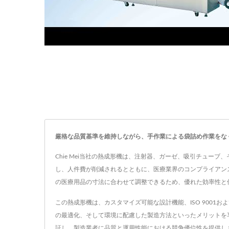
厳格な品質基準を維持しながら、手作業による袋詰め作業をな
Chie Mei当社の熱成形機は、注射器、ガーゼ、吸引チュ
し、人件費が削減されるとともに、医療業界のコンプライアン
の医療用品の寸法に合わせて調整できるため、優れた効率性と
この熱成形機は、カスタマイズ可能な設計機能、ISO 900
の最適化、そして環境に配慮した製造方法といったメリットを享
証し、製造業者に品質と運用性能における競争優位性を提供しま