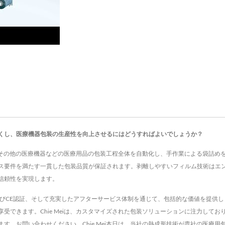
くし、医療機器包装の生産性を向上させるにはどうすればよいでしょうか？
ーブ、その他の医療機器などの医療用品の包装工程全体を自動化し、手作業による袋詰
ス要件を満たす一貫した包装品質が保証されます。剥離しやすいフィルム技術はエ
信頼性を実現します。
1およびCE認証、そして充実したアフターサービス体制を通じて、包括的な価値を提
受できます。Chie Meiは、カスタマイズされた包装ソリューションに注力して
す。お問い合わせください。Chie Mei本日は、当社の熱成形技術が貴社の医療