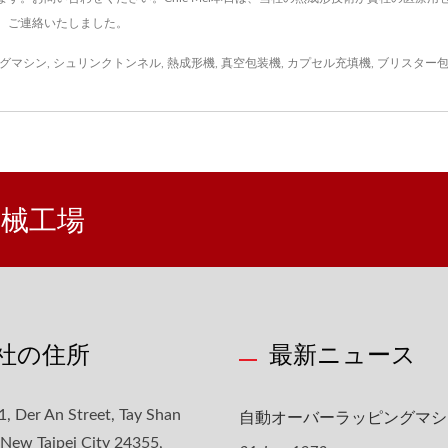
、ご連絡いたしました。
グマシン
,
シュリンクトンネル
,
熱成形機
,
真空包装機
,
カプセル充填機
,
ブリスター
装機械工場
社の住所
最新ニュース
自動オーバーラッピングマシ
1, Der An Street, Tay Shan
, New Taipei City 24355,