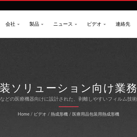
会社
製品
ニュース
ビデオ
連絡先
包装ソリューション向け業務
などの医療機器向けに設計された、剥離しやすいフィルム技術
Home
/
ビデオ
/
熱成形機
/
医療用品包装用熱成形機