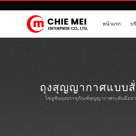
หน้าแรก
บร
ถุงสุญญากาศแบบสั
โซลูชันถุงบรรจุภัณฑ์สุญญากาศระดับมืออ