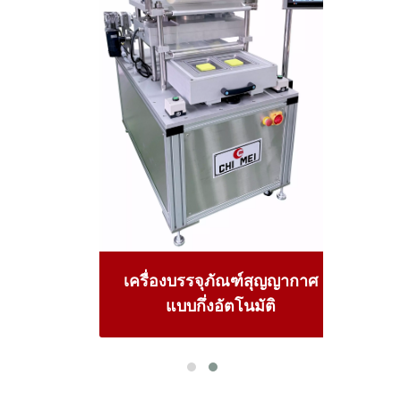
แบบตั้ง
เครื่
เครื่องบรรจุภัณฑ์สุญญากาศ
แบบกึ่งอัตโนมัติ