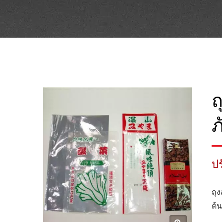
ถ
ภ
ป
ถุ
ต้