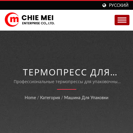
РУССКИЙ
ТЕРМОПРЕСС ДЛЯ
УПАКОВОЧНЫХ
Профессиональные термопрессы для упаковочных
машин, обладающие двойной функцией запайки и
МАШИН - РЕШЕНИЯ
термоусадочной упаковки, а также
Home
/
Категория
/
Машина Для Упаковки
энергоэффективной технологией нагрева.
ДЛЯ
ТЕРМОУСАДОЧНОЙ
ЗАПАЙКИ И